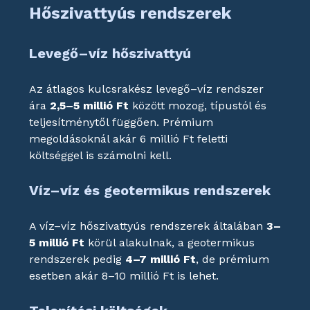
Hőszivattyús rendszerek
Levegő–víz hőszivattyú
Az átlagos kulcsrakész levegő–víz rendszer 
ára 
2,5–5 millió Ft
 között mozog, típustól és 
teljesítménytől függően. Prémium 
megoldásoknál akár 6 millió Ft feletti 
költséggel is számolni kell.
Víz–víz és geotermikus rendszerek
A víz–víz hőszivattyús rendszerek általában 
3–
5 millió Ft
 körül alakulnak, a geotermikus 
rendszerek pedig 
4–7 millió Ft
, de prémium 
esetben akár 8–10 millió Ft is lehet.