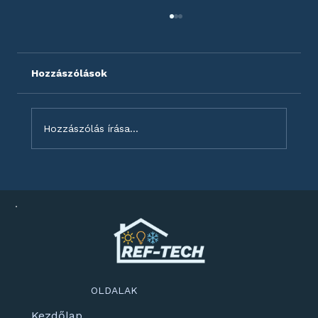
Hozzászólások
Hozzászólás írása...
Mobil klíma vagy split klíma –
Melyiket válaszd?
OLDALAK
Kezdőlap