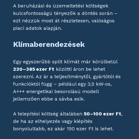
A beruházási és üzemeltetési költségek 
kulcsfontosságú tényezők a döntés során – 
ezt nézzük most át részletesen, valóságos 
piaci adatok alapján.
Klímaberendezések
Egy egyszerűbb split klímát már körülbelül 
230–385 ezer Ft
 közötti áron be lehet 
szerezni. Az ár a teljesítménytől, gyártótól és 
funkcióktól függ – például egy 3,5 kW-os, 
A+++ energetikai besorolású modell 
jellemzően ebbe a sávba esik.
A telepítési költség általában 
50–100 ezer Ft
, 
de ha az elhelyezés vagy kiépítés 
bonyolultabb, ez akár 150 ezer Ft is lehet.