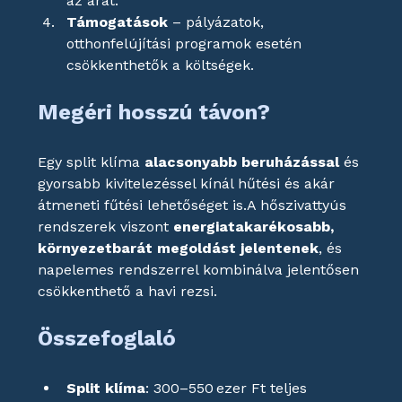
az árat.
Támogatások
 – pályázatok, 
otthonfelújítási programok esetén 
csökkenthetők a költségek.
Megéri hosszú távon?
Egy split klíma 
alacsonyabb beruházással
 és 
gyorsabb kivitelezéssel kínál hűtési és akár 
átmeneti fűtési lehetőséget is.A hőszivattyús 
rendszerek viszont 
energiatakarékosabb, 
környezetbarát megoldást jelentenek
, és 
napelemes rendszerrel kombinálva jelentősen 
csökkenthető a havi rezsi.
Összefoglaló
Split klíma
: 300–550 ezer Ft teljes 