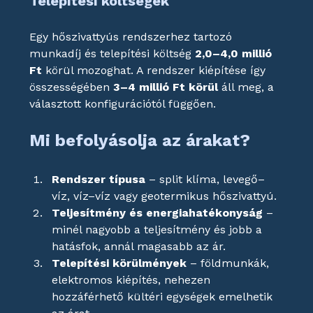
Telepítési költségek
Egy hőszivattyús rendszerhez tartozó 
munkadíj és telepítési költség 
2,0–4,0 millió 
Ft
 körül mozoghat. A rendszer kiépítése így 
összességében 
3–4 millió Ft körül
 áll meg, a 
választott konfigurációtól függően.
Mi befolyásolja az árakat?
Rendszer típusa
 – split klíma, levegő–
víz, víz–víz vagy geotermikus hőszivattyú.
Teljesítmény és energiahatékonyság
 – 
minél nagyobb a teljesítmény és jobb a 
hatásfok, annál magasabb az ár.
Telepítési körülmények
 – földmunkák, 
elektromos kiépítés, nehezen 
hozzáférhető kültéri egységek emelhetik 