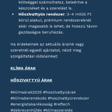
költséggel számolhatsz, beleértve a 
készüléket és a szerelést is.
Hőszivattyús rendszer
: 3–4 millió Ft 
körül alakul, prémium rendszereknél 
akár magasabb is lehet, de hosszú távon 
gazdaságos beruházás.
Ha érdekelnek az aktuális áraink vagy 
szeretnél egyedi ajánlatot, nézd meg 
szolgáltatási oldalainkat:
KLÍMA ÁRAK
HŐSZIVATTYÚ ÁRAK
#klímaárak2025
#hoszivattyúárak
#klímaberendezés
#hoszivattyúrendszer
#energiatakarékosság
#reftech
#debrecenhűtés
#klímaszerelés