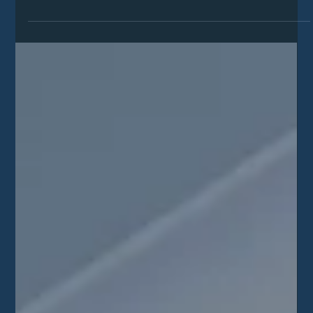
Ha hűtési vagy fűtési megoldáson gondolkodsz, biztosan
felmerült már benned a kérdés: érdemes-e fixen
telepíthető klímát vagy...