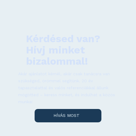
Kérdésed van?
Hívj minket
bizalommal!
Akár ajánlatot kérnél, akár csak tanácsra van
szükséged, örömmel segítünk. 20 év
tapasztalattal és valós referenciákkal állunk
mögötted – keress minket, és indulhat a közös
munka!
HÍVÁS MOST